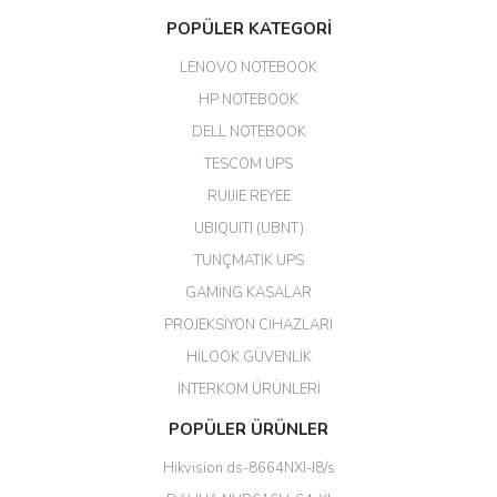
Aldığım ürün kapalı kutu teslim
POPÜLER KATEGORİ
edildi. Teşekkür ederim.
LENOVO NOTEBOOK
GÜRKAN KETHÜDAOĞLU |
04/04/2026
HP NOTEBOOK
DELL NOTEBOOK
Kargo çok hızlı. Ertesi gün
TESCOM UPS
teslim. Dahua intercom da
harikaymış.
RUIJIE REYEE
UBIQUITI (UBNT)
M... N... | 09/02/2026
TUNÇMATİK UPS
Her şey için teşekkür ederim çok
GAMİNG KASALAR
kaliteli bir firmasınız çok kaliteli
PROJEKSİYON CİHAZLARI
ürün satıyorsunuz
HİLOOK GÜVENLİK
Erdal Cingöz | 07/02/2026
İNTERKOM ÜRÜNLERİ
Başarılı. Bu vasıfta bir ürünü bu
POPÜLER ÜRÜNLER
kadar uygun fiyata bulabilmek
büyük şans. Güvenliticaret
Hikvision ds-8664NXI-I8/s
ekibine teşekkür ediyorum.