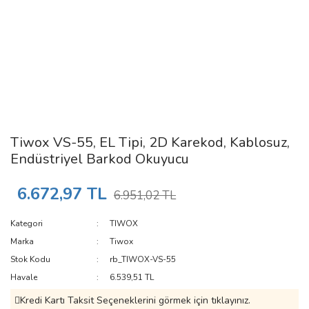
Tiwox VS-55, EL Tipi, 2D Karekod, Kablosuz,
Endüstriyel Barkod Okuyucu
6.672,97 TL
6.951,02 TL
Kategori
TIWOX
Marka
Tiwox
Stok Kodu
rb_TIWOX-VS-55
Havale
6.539,51 TL
Kredi Kartı Taksit Seçeneklerini görmek için tıklayınız.