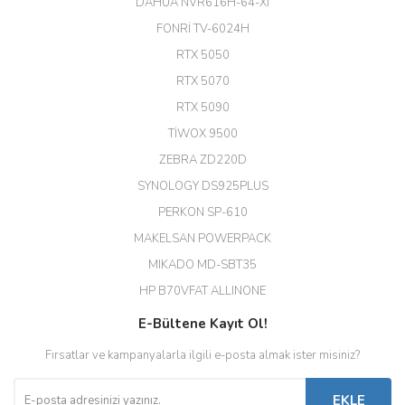
(HIKVISION DS-3E0326P-E/M(B)
DAHUA NVR616H-64-XI
24 Port Switch)
FONRİ TV-6024H
A... G... | 26/12/2025
RTX 5050
RTX 5070
Hızlı ve güvenli.
RTX 5090
EROL ÇAKMAK | 26/12/2025
TİWOX 9500
ZEBRA ZD220D
Hızlı teslimat uygun fiyat için
SYNOLOGY DS925PLUS
tşkler.
PERKON SP-610
M... T... | 23/12/2025
MAKELSAN POWERPACK
MIKADO MD-SBT35
Deneyimini Paylaş
Diğer yorumları göster
HP B70VFAT ALLINONE
E-Bültene Kayıt Ol!
Fırsatlar ve kampanyalarla ilgili e-posta almak ister misiniz?
EKLE