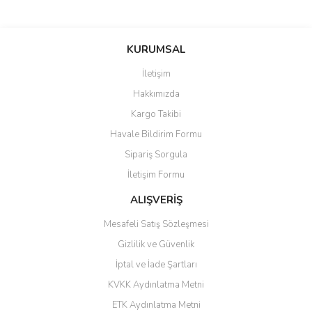
saolun
Bu ürüne ilk yorumu siz yapın!
Ü... D... | 20/07/2026
KURUMSAL
İletişim
6 adet ıp kamera aldım gayet
Yorum Yaz
Hakkımızda
güzel paketlenmiş ama yanında
hediye olarak bu alan kamera
Kargo Takibi
ile 24 izlenmektedir diye küçük
bir tabela olsa daha hoş
Havale Bildirim Formu
olurdu
Sipariş Sorgula
Barış Başaran | 04/07/2026
İletişim Formu
ALIŞVERİŞ
hızlı güvenli bir alışveriş oldu
Mesafeli Satış Sözleşmesi
Yalçın Kaya | 20/06/2026
Gizlilik ve Güvenlik
GÜVENİLİR SİTE
İptal ve İade Şartları
KVKK Aydınlatma Metni
ahmet yiğit | 29/04/2026
ETK Aydınlatma Metni