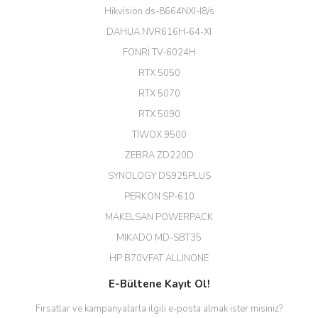
büyük şans. Güvenliticaret
Hikvision ds-8664NXI-I8/s
ekibine teşekkür ediyorum.
(HIKVISION DS-3E0326P-E/M(B)
DAHUA NVR616H-64-XI
24 Port Switch)
FONRİ TV-6024H
A... G... | 26/12/2025
RTX 5050
RTX 5070
Hızlı ve güvenli.
RTX 5090
EROL ÇAKMAK | 26/12/2025
TİWOX 9500
ZEBRA ZD220D
Hızlı teslimat uygun fiyat için
SYNOLOGY DS925PLUS
tşkler.
PERKON SP-610
M... T... | 23/12/2025
MAKELSAN POWERPACK
MIKADO MD-SBT35
Deneyimini Paylaş
Diğer yorumları göster
HP B70VFAT ALLINONE
E-Bültene Kayıt Ol!
Fırsatlar ve kampanyalarla ilgili e-posta almak ister misiniz?