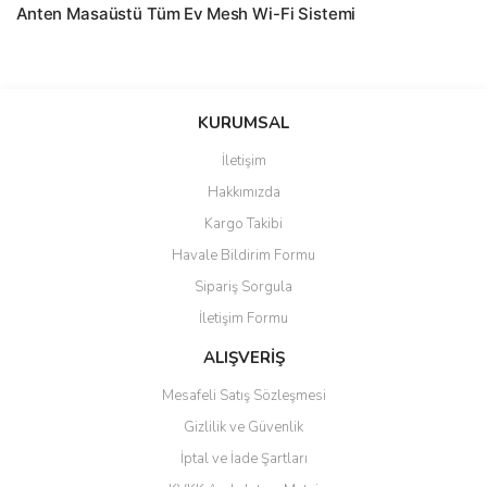
Anten Masaüstü Tüm Ev Mesh Wi-Fi Sistemi
saolun
Bu ürüne ilk yorumu siz yapın!
Ü... D... | 20/07/2026
KURUMSAL
İletişim
6 adet ıp kamera aldım gayet
Yorum Yaz
Hakkımızda
güzel paketlenmiş ama yanında
hediye olarak bu alan kamera
Kargo Takibi
ile 24 izlenmektedir diye küçük
bir tabela olsa daha hoş
Havale Bildirim Formu
olurdu
Sipariş Sorgula
Barış Başaran | 04/07/2026
İletişim Formu
ALIŞVERİŞ
hızlı güvenli bir alışveriş oldu
Mesafeli Satış Sözleşmesi
Yalçın Kaya | 20/06/2026
Gizlilik ve Güvenlik
GÜVENİLİR SİTE
İptal ve İade Şartları