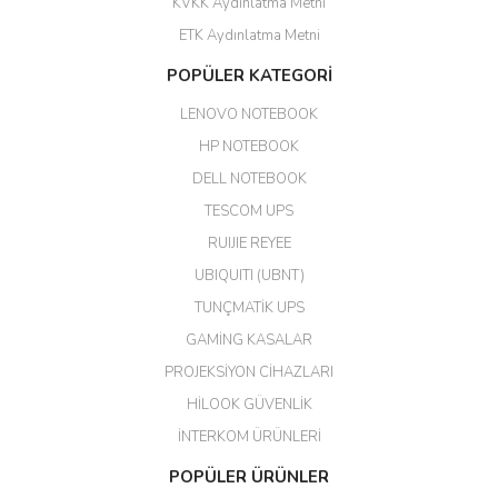
KVKK Aydınlatma Metni
ahmet yiğit | 29/04/2026
ETK Aydınlatma Metni
Aldığım ürün kapalı kutu teslim
POPÜLER KATEGORİ
edildi. Teşekkür ederim.
LENOVO NOTEBOOK
GÜRKAN KETHÜDAOĞLU |
04/04/2026
HP NOTEBOOK
DELL NOTEBOOK
Kargo çok hızlı. Ertesi gün
TESCOM UPS
teslim. Dahua intercom da
harikaymış.
RUIJIE REYEE
UBIQUITI (UBNT)
M... N... | 09/02/2026
TUNÇMATİK UPS
Her şey için teşekkür ederim çok
GAMİNG KASALAR
kaliteli bir firmasınız çok kaliteli
PROJEKSİYON CİHAZLARI
ürün satıyorsunuz
HİLOOK GÜVENLİK
Erdal Cingöz | 07/02/2026
İNTERKOM ÜRÜNLERİ
Başarılı. Bu vasıfta bir ürünü bu
POPÜLER ÜRÜNLER
kadar uygun fiyata bulabilmek