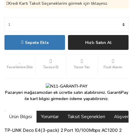
Kredi Kartı Taksit Seçeneklerini görmek için tıklayınız.
Sepete Ekle
Hızlı Satın Al
Tavsiye Et
Yorum Yaz
Fiyat Alarmı
Pazaryeri mağazamızdan ek ücretle satın alabilirsiniz. GarantiPay
ile kart bilgisi girmeden ödeme yapabilirsiniz.
Ürün Bilgisi
Yorumlar
Taksit Seçenekleri
Alışveri
TP-LINK Deco E4(3-pack) 2 Port 10/100Mbps AC1200 2