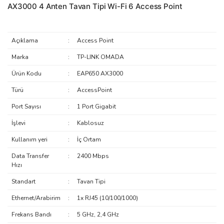
AX3000 4 Anten Tavan Tipi Wi-Fi 6 Access Point
Açıklama
:
Access Point
Marka
:
TP-LINK OMADA
Ürün Kodu
:
EAP650 AX3000
Türü
:
AccessPoint
Port Sayısı
:
1 Port Gigabit
İşlevi
:
Kablosuz
Kullanım yeri
:
İç Ortam
Data Transfer
:
2400 Mbps
Hızı
Standart
:
Tavan Tipi
Ethernet/Arabirim
:
1x RJ45 (10/100/1000)
Frekans Bandı
:
5 GHz, 2,4 GHz