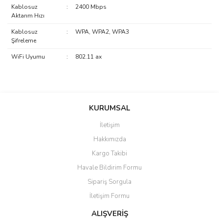
Kablosuz
:
2400 Mbps
Aktarım Hızı
Kablosuz
:
WPA, WPA2, WPA3
Şifreleme
WiFi Uyumu
:
802.11 ax
saolun
Bu ürüne ilk yorumu siz yapın!
Ü... D... | 20/07/2026
KURUMSAL
İletişim
6 adet ıp kamera aldım gayet
Yorum Yaz
Hakkımızda
güzel paketlenmiş ama yanında
hediye olarak bu alan kamera
Kargo Takibi
ile 24 izlenmektedir diye küçük
bir tabela olsa daha hoş
Havale Bildirim Formu
olurdu
Sipariş Sorgula
Barış Başaran | 04/07/2026
İletişim Formu
ALIŞVERİŞ
hızlı güvenli bir alışveriş oldu