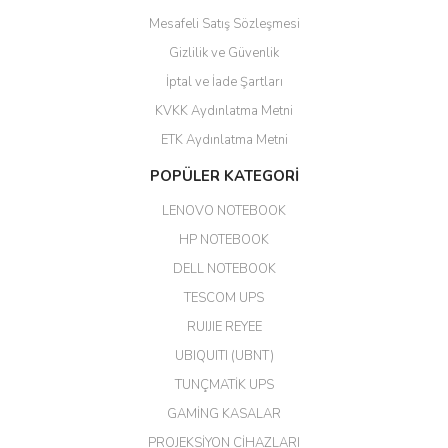
Mesafeli Satış Sözleşmesi
Yalçın Kaya | 20/06/2026
Gizlilik ve Güvenlik
GÜVENİLİR SİTE
İptal ve İade Şartları
KVKK Aydınlatma Metni
ahmet yiğit | 29/04/2026
ETK Aydınlatma Metni
Aldığım ürün kapalı kutu teslim
POPÜLER KATEGORİ
edildi. Teşekkür ederim.
LENOVO NOTEBOOK
GÜRKAN KETHÜDAOĞLU |
04/04/2026
HP NOTEBOOK
DELL NOTEBOOK
Kargo çok hızlı. Ertesi gün
TESCOM UPS
teslim. Dahua intercom da
harikaymış.
RUIJIE REYEE
UBIQUITI (UBNT)
M... N... | 09/02/2026
TUNÇMATİK UPS
Her şey için teşekkür ederim çok
GAMİNG KASALAR
kaliteli bir firmasınız çok kaliteli
PROJEKSİYON CİHAZLARI
ürün satıyorsunuz