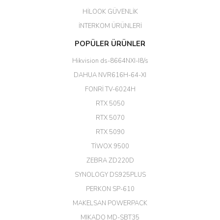
HİLOOK GÜVENLİK
Erdal Cingöz | 07/02/2026
İNTERKOM ÜRÜNLERİ
Başarılı. Bu vasıfta bir ürünü bu
POPÜLER ÜRÜNLER
kadar uygun fiyata bulabilmek
büyük şans. Güvenliticaret
Hikvision ds-8664NXI-I8/s
ekibine teşekkür ediyorum.
(HIKVISION DS-3E0326P-E/M(B)
DAHUA NVR616H-64-XI
24 Port Switch)
FONRİ TV-6024H
A... G... | 26/12/2025
RTX 5050
RTX 5070
Hızlı ve güvenli.
RTX 5090
EROL ÇAKMAK | 26/12/2025
TİWOX 9500
ZEBRA ZD220D
Hızlı teslimat uygun fiyat için
SYNOLOGY DS925PLUS
tşkler.
PERKON SP-610
M... T... | 23/12/2025
MAKELSAN POWERPACK
MIKADO MD-SBT35