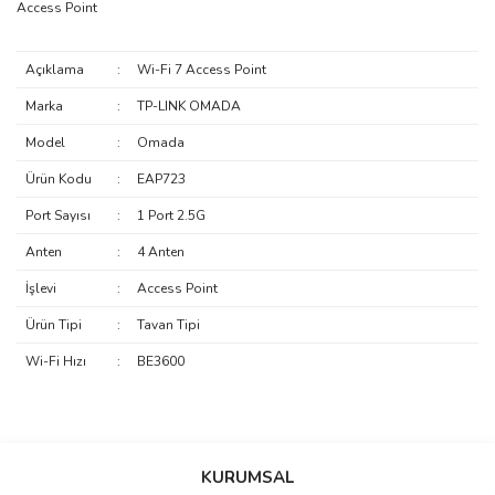
Access Point
Açıklama
:
Wi-Fi 7 Access Point
Marka
:
TP-LINK OMADA
Model
:
Omada
Ürün Kodu
:
EAP723
Port Sayısı
:
1 Port 2.5G
Anten
:
4 Anten
İşlevi
:
Access Point
Ürün Tipi
:
Tavan Tipi
Wi-Fi Hızı
:
BE3600
saolun
Bu ürüne ilk yorumu siz yapın!
Ü... D... | 20/07/2026
KURUMSAL