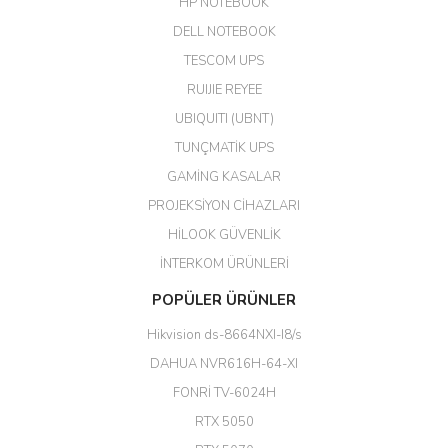
HP NOTEBOOK
DELL NOTEBOOK
Kargo çok hızlı. Ertesi gün
TESCOM UPS
teslim. Dahua intercom da
harikaymış.
RUIJIE REYEE
UBIQUITI (UBNT)
M... N... | 09/02/2026
TUNÇMATİK UPS
Her şey için teşekkür ederim çok
GAMİNG KASALAR
kaliteli bir firmasınız çok kaliteli
PROJEKSİYON CİHAZLARI
ürün satıyorsunuz
HİLOOK GÜVENLİK
Erdal Cingöz | 07/02/2026
İNTERKOM ÜRÜNLERİ
Başarılı. Bu vasıfta bir ürünü bu
POPÜLER ÜRÜNLER
kadar uygun fiyata bulabilmek
büyük şans. Güvenliticaret
Hikvision ds-8664NXI-I8/s
ekibine teşekkür ediyorum.
(HIKVISION DS-3E0326P-E/M(B)
DAHUA NVR616H-64-XI
24 Port Switch)
FONRİ TV-6024H
A... G... | 26/12/2025
RTX 5050