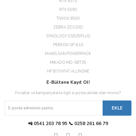
RTX 5070
Hızlı ve güvenli.
RTX 5090
EROL ÇAKMAK | 26/12/2025
TİWOX 9500
ZEBRA ZD220D
Hızlı teslimat uygun fiyat için
SYNOLOGY DS925PLUS
tşkler.
PERKON SP-610
M... T... | 23/12/2025
MAKELSAN POWERPACK
MIKADO MD-SBT35
Deneyimini Paylaş
Diğer yorumları göster
HP B70VFAT ALLINONE
E-Bültene Kayıt Ol!
Fırsatlar ve kampanyalarla ilgili e-posta almak ister misiniz?
EKLE
📲 0541 203 78 95 📞 0258 261 66 79