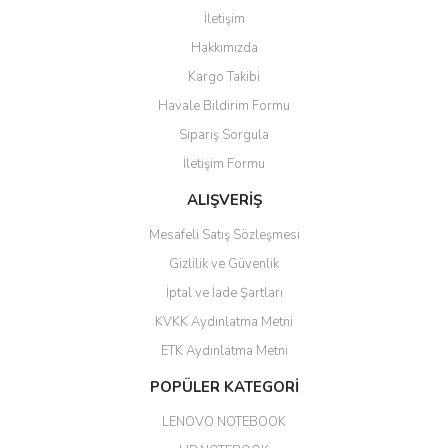
İletişim
6 adet ıp kamera aldım gayet
Yorum Yaz
Hakkımızda
güzel paketlenmiş ama yanında
hediye olarak bu alan kamera
Kargo Takibi
ile 24 izlenmektedir diye küçük
bir tabela olsa daha hoş
Havale Bildirim Formu
olurdu
Sipariş Sorgula
Barış Başaran | 04/07/2026
İletişim Formu
ALIŞVERİŞ
hızlı güvenli bir alışveriş oldu
Mesafeli Satış Sözleşmesi
Yalçın Kaya | 20/06/2026
Gizlilik ve Güvenlik
GÜVENİLİR SİTE
İptal ve İade Şartları
KVKK Aydınlatma Metni
ahmet yiğit | 29/04/2026
ETK Aydınlatma Metni
Aldığım ürün kapalı kutu teslim
POPÜLER KATEGORİ
edildi. Teşekkür ederim.
LENOVO NOTEBOOK
GÜRKAN KETHÜDAOĞLU |
04/04/2026