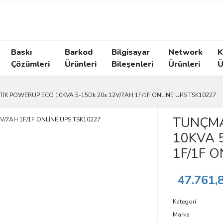
Baskı
Barkod
Bilgisayar
Network
K
Çözümleri
Ürünleri
Bileşenleri
Ürünleri
Ü
İK POWERUP ECO 10KVA 5-15Dk 20x 12V/7AH 1F/1F ONLİNE UPS TSK10227
TUNÇMA
10KVA 
1F/1F O
47.761,
Kategori
Marka