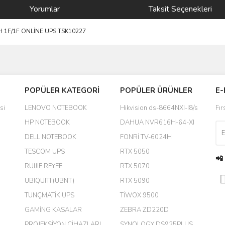
Yorumlar
Taksit Seçenekleri
 1F/1F ONLİNE UPS TSK10227
Bu ürüne ilk yorumu siz yapın!
POPÜLER KATEGORİ
POPÜLER ÜRÜNLER
E-
yanında hediye olarak bu alan
Yorum Yaz
si
LENOVO NOTEBOOK
Hikvision ds-8664NXI-I8/s
Fır
a daha hoş olurdu
HP NOTEBOOK
DAHUA NVR616H-64-XI
DELL NOTEBOOK
FONRİ TV-6024H
TESCOM UPS
RTX 5050
📲
RUIJIE REYEE
RTX 5070
UBIQUITI (UBNT)
RTX 5090
TUNÇMATİK UPS
TİWOX 9500
GAMİNG KASALAR
ZEBRA ZD220D
PROJEKSİYON CİHAZLARI
SYNOLOGY DS925PLUS