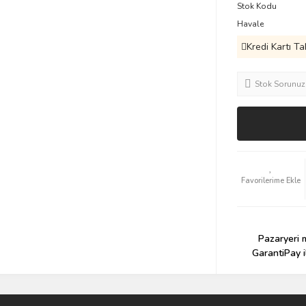
Stok Kodu
Havale
Kredi Kartı Ta
Stok Sorunuz
Pazaryeri m
GarantiPay i