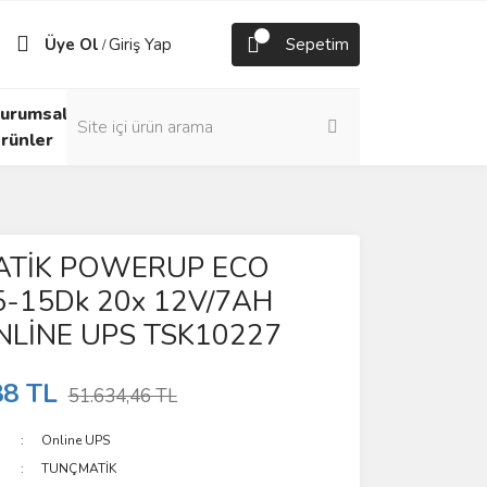
Üye Ol
Giriş Yap
Sepetim
/
urumsal
rünler
TİK POWERUP ECO
5-15Dk 20x 12V/7AH
NLİNE UPS TSK10227
88 TL
51.634,46 TL
Online UPS
TUNÇMATİK