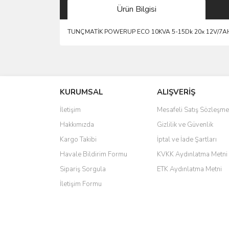
Ürün Bilgisi
TUNÇMATİK POWERUP ECO 10KVA 5-15Dk 20x 12V/7AH
saolun
Ü... D... | 20/07/2026
KURUMSAL
ALIŞVERİŞ
6 adet ıp kamera aldım gayet güzel paketlenmiş ama 
İletişim
Mesafeli Satış Sözleşme
kamera ile 24 izlenmektedir diye küçük bir tabela ols
Hakkımızda
Gizlilik ve Güvenlik
Barış Başaran | 04/07/2026
Kargo Takibi
İptal ve İade Şartları
hızlı güvenli bir alışveriş oldu
Havale Bildirim Formu
KVKK Aydınlatma Metni
Sipariş Sorgula
ETK Aydınlatma Metni
Yalçın Kaya | 20/06/2026
İletişim Formu
GÜVENİLİR SİTE
ahmet yiğit | 29/04/2026