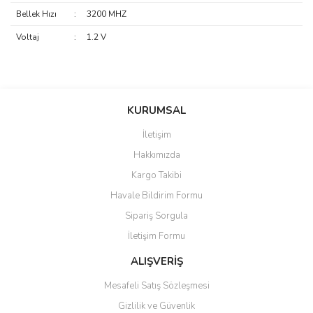
Bellek Hızı
:
3200 MHZ
Voltaj
:
1.2 V
saolun
Bu ürüne ilk yorumu siz yapın!
Ü... D... | 20/07/2026
KURUMSAL
İletişim
6 adet ıp kamera aldım gayet
Yorum Yaz
Hakkımızda
güzel paketlenmiş ama yanında
hediye olarak bu alan kamera
Kargo Takibi
ile 24 izlenmektedir diye küçük
bir tabela olsa daha hoş
Havale Bildirim Formu
olurdu
Sipariş Sorgula
Barış Başaran | 04/07/2026
İletişim Formu
ALIŞVERİŞ
hızlı güvenli bir alışveriş oldu
Mesafeli Satış Sözleşmesi
Yalçın Kaya | 20/06/2026
Gizlilik ve Güvenlik