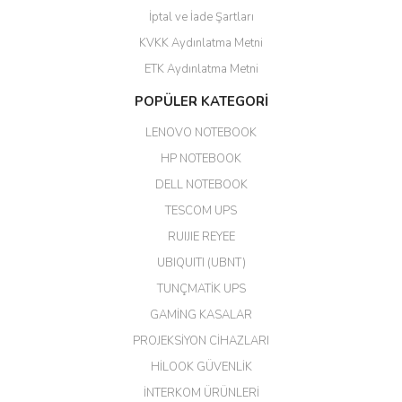
GÜVENİLİR SİTE
İptal ve İade Şartları
KVKK Aydınlatma Metni
ahmet yiğit | 29/04/2026
ETK Aydınlatma Metni
Aldığım ürün kapalı kutu teslim
POPÜLER KATEGORİ
edildi. Teşekkür ederim.
LENOVO NOTEBOOK
GÜRKAN KETHÜDAOĞLU |
04/04/2026
HP NOTEBOOK
DELL NOTEBOOK
Kargo çok hızlı. Ertesi gün
TESCOM UPS
teslim. Dahua intercom da
harikaymış.
RUIJIE REYEE
UBIQUITI (UBNT)
M... N... | 09/02/2026
TUNÇMATİK UPS
Her şey için teşekkür ederim çok
GAMİNG KASALAR
kaliteli bir firmasınız çok kaliteli
PROJEKSİYON CİHAZLARI
ürün satıyorsunuz
HİLOOK GÜVENLİK
Erdal Cingöz | 07/02/2026
İNTERKOM ÜRÜNLERİ