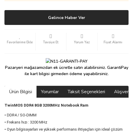
Gelince Haber Ver
Tavsiye Et
Yorum Yaz
Fiyat Alarmı
Pazaryeri mağazamızdan ek ücretle satın alabilirsiniz. GarantiPay
ile kart bilgisi girmeden ödeme yapabilirsiniz.
Ürün Bilgisi
Yorumlar
Taksit Seçenekleri
Alışveri
TwinMOS DDR4 8GB 3200MHz Notebook Ram
• DDR4 / SO-DIMM
• Frekans hızı : 3200 MHz
• Oyun bilgisayarları ve yüksek performans ihtiyaçları için ideal çözüm