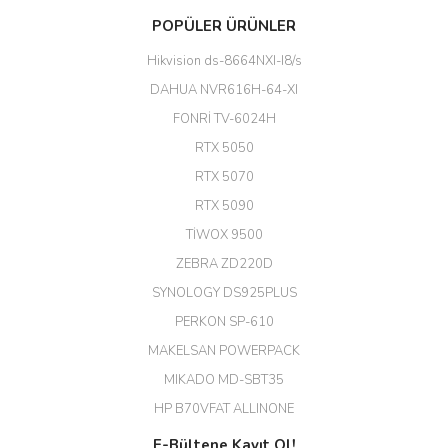
Başarılı. Bu vasıfta bir ürünü bu
POPÜLER ÜRÜNLER
kadar uygun fiyata bulabilmek
büyük şans. Güvenliticaret
Hikvision ds-8664NXI-I8/s
ekibine teşekkür ediyorum.
(HIKVISION DS-3E0326P-E/M(B)
DAHUA NVR616H-64-XI
24 Port Switch)
FONRİ TV-6024H
A... G... | 26/12/2025
RTX 5050
RTX 5070
Hızlı ve güvenli.
RTX 5090
EROL ÇAKMAK | 26/12/2025
TİWOX 9500
ZEBRA ZD220D
Hızlı teslimat uygun fiyat için
SYNOLOGY DS925PLUS
tşkler.
PERKON SP-610
M... T... | 23/12/2025
MAKELSAN POWERPACK
MIKADO MD-SBT35
Deneyimini Paylaş
Diğer yorumları göster
HP B70VFAT ALLINONE
E-Bültene Kayıt Ol!