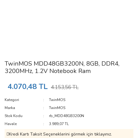
TwinMOS MDD48GB3200N, 8GB, DDR4,
3200MHz, 1.2V Notebook Ram
4.070,48 TL
4.153,56 TL
Kategori
TwinMOS
Marka
TwinMOS
Stok Kodu
rb_MDD48GB3200N
Havale
3.989,07 TL
Kredi Kartı Taksit Seçeneklerini görmek için tıklayınız.