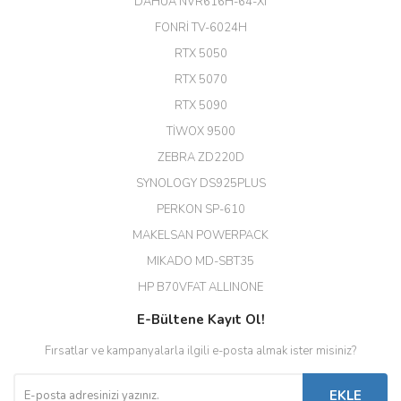
(HIKVISION DS-3E0326P-E/M(B)
DAHUA NVR616H-64-XI
24 Port Switch)
FONRİ TV-6024H
A... G... | 26/12/2025
RTX 5050
RTX 5070
Hızlı ve güvenli.
RTX 5090
EROL ÇAKMAK | 26/12/2025
TİWOX 9500
ZEBRA ZD220D
Hızlı teslimat uygun fiyat için
SYNOLOGY DS925PLUS
tşkler.
PERKON SP-610
M... T... | 23/12/2025
MAKELSAN POWERPACK
MIKADO MD-SBT35
Deneyimini Paylaş
Diğer yorumları göster
HP B70VFAT ALLINONE
E-Bültene Kayıt Ol!
Fırsatlar ve kampanyalarla ilgili e-posta almak ister misiniz?
EKLE