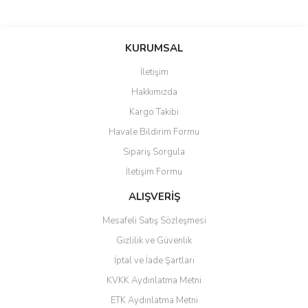
saolun
Bu ürüne ilk yorumu siz yapın!
Ü... D... | 20/07/2026
KURUMSAL
İletişim
6 adet ıp kamera aldım gayet
Yorum Yaz
Hakkımızda
güzel paketlenmiş ama yanında
hediye olarak bu alan kamera
Kargo Takibi
ile 24 izlenmektedir diye küçük
bir tabela olsa daha hoş
Havale Bildirim Formu
olurdu
Sipariş Sorgula
Barış Başaran | 04/07/2026
İletişim Formu
ALIŞVERİŞ
hızlı güvenli bir alışveriş oldu
Mesafeli Satış Sözleşmesi
Yalçın Kaya | 20/06/2026
Gizlilik ve Güvenlik
GÜVENİLİR SİTE
İptal ve İade Şartları
KVKK Aydınlatma Metni
ahmet yiğit | 29/04/2026
ETK Aydınlatma Metni