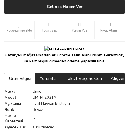
Gelince Haber Ver
Tavsiye Et
Yorum Yaz
Fiyat Alarmı
Pazaryeri mağazamızdan ek ücretle satın alabilirsiniz. GarantiPay
ile kart bilgisi girmeden ödeme yapabilirsiniz.
Ürün Bilgisi
Yorumlar
Taksit Seçenekleri
Alışveri
Marka
Umie
Model
UM-PF2021A
Açıklama
Evcil Hayvan besleyici
Renk
Beyaz
Hazne
6L
Kapasitesi
Yiyecek Türü
Kuru Yiyecek