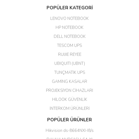
Aldığım ürün kapalı kutu teslim
POPÜLER KATEGORİ
edildi. Teşekkür ederim.
LENOVO NOTEBOOK
GÜRKAN KETHÜDAOĞLU |
04/04/2026
HP NOTEBOOK
DELL NOTEBOOK
Kargo çok hızlı. Ertesi gün
TESCOM UPS
teslim. Dahua intercom da
harikaymış.
RUIJIE REYEE
UBIQUITI (UBNT)
M... N... | 09/02/2026
TUNÇMATİK UPS
Her şey için teşekkür ederim çok
GAMİNG KASALAR
kaliteli bir firmasınız çok kaliteli
PROJEKSİYON CİHAZLARI
ürün satıyorsunuz
HİLOOK GÜVENLİK
Erdal Cingöz | 07/02/2026
İNTERKOM ÜRÜNLERİ
Başarılı. Bu vasıfta bir ürünü bu
POPÜLER ÜRÜNLER
kadar uygun fiyata bulabilmek
büyük şans. Güvenliticaret
Hikvision ds-8664NXI-I8/s
ekibine teşekkür ediyorum.