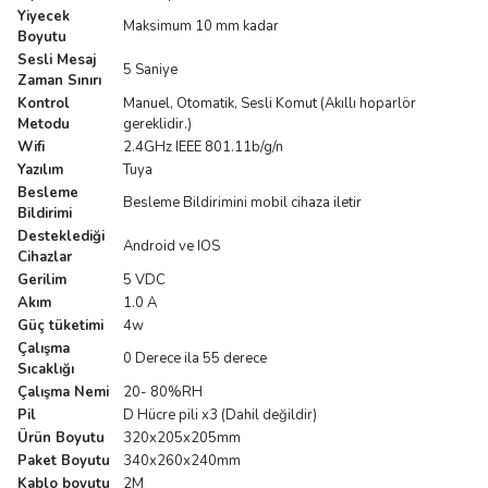
Yiyecek
Maksimum 10 mm kadar
Boyutu
Sesli Mesaj
5 Saniye
Zaman Sınırı
Kontrol
Manuel, Otomatik, Sesli Komut (Akıllı hoparlör
Metodu
gereklidir.)
Wifi
2.4GHz IEEE 801.11b/g/n
Yazılım
Tuya
Besleme
Besleme Bildirimini mobil cihaza iletir
Bildirimi
Desteklediği
Android ve IOS
Cihazlar
Gerilim
5 VDC
Akım
1.0 A
Güç tüketimi
4w
Çalışma
0 Derece ila 55 derece
Sıcaklığı
Çalışma Nemi
20- 80%RH
Pil
D Hücre pili x3 (Dahil değildir)
Ürün Boyutu
320x205x205mm
Paket Boyutu
340x260x240mm
Kablo boyutu
2M