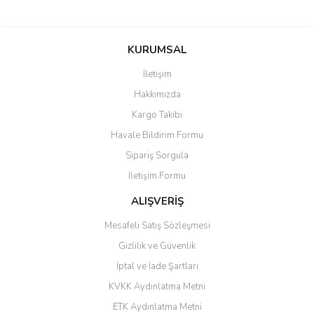
saolun
Bu ürüne ilk yorumu siz yapın!
Ü... D... | 20/07/2026
KURUMSAL
İletişim
6 adet ıp kamera aldım gayet
Yorum Yaz
Hakkımızda
güzel paketlenmiş ama yanında
hediye olarak bu alan kamera
Kargo Takibi
ile 24 izlenmektedir diye küçük
bir tabela olsa daha hoş
Havale Bildirim Formu
olurdu
Sipariş Sorgula
Barış Başaran | 04/07/2026
İletişim Formu
ALIŞVERİŞ
hızlı güvenli bir alışveriş oldu
Mesafeli Satış Sözleşmesi
Yalçın Kaya | 20/06/2026
Gizlilik ve Güvenlik
GÜVENİLİR SİTE
İptal ve İade Şartları
KVKK Aydınlatma Metni
ahmet yiğit | 29/04/2026
ETK Aydınlatma Metni