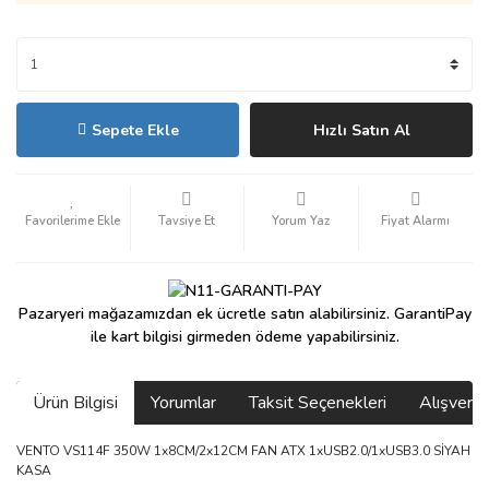
Sepete Ekle
Hızlı Satın Al
Tavsiye Et
Yorum Yaz
Fiyat Alarmı
Pazaryeri mağazamızdan ek ücretle satın alabilirsiniz. GarantiPay
ile kart bilgisi girmeden ödeme yapabilirsiniz.
Ürün Bilgisi
Yorumlar
Taksit Seçenekleri
Alışveri
VENTO VS114F 350W 1x8CM/2x12CM FAN ATX 1xUSB2.0/1xUSB3.0 SİYAH
KASA