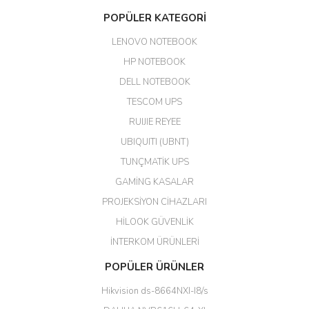
Aldığım ürün kapalı kutu teslim
POPÜLER KATEGORİ
edildi. Teşekkür ederim.
LENOVO NOTEBOOK
GÜRKAN KETHÜDAOĞLU |
04/04/2026
HP NOTEBOOK
DELL NOTEBOOK
Kargo çok hızlı. Ertesi gün
TESCOM UPS
teslim. Dahua intercom da
harikaymış.
RUIJIE REYEE
UBIQUITI (UBNT)
M... N... | 09/02/2026
TUNÇMATİK UPS
Her şey için teşekkür ederim çok
GAMİNG KASALAR
kaliteli bir firmasınız çok kaliteli
PROJEKSİYON CİHAZLARI
ürün satıyorsunuz
HİLOOK GÜVENLİK
Erdal Cingöz | 07/02/2026
İNTERKOM ÜRÜNLERİ
Başarılı. Bu vasıfta bir ürünü bu
POPÜLER ÜRÜNLER
kadar uygun fiyata bulabilmek
büyük şans. Güvenliticaret
Hikvision ds-8664NXI-I8/s
ekibine teşekkür ediyorum.