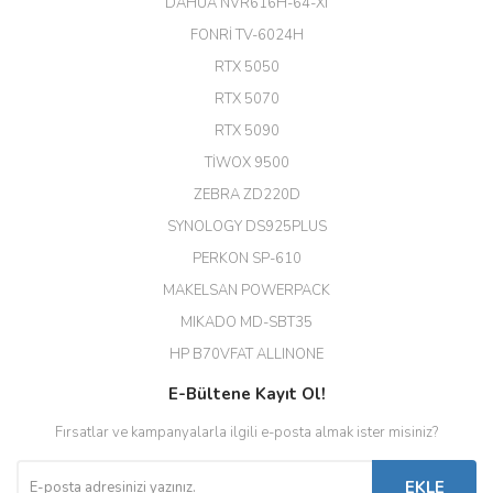
(HIKVISION DS-3E0326P-E/M(B)
DAHUA NVR616H-64-XI
24 Port Switch)
FONRİ TV-6024H
A... G... | 26/12/2025
RTX 5050
RTX 5070
Hızlı ve güvenli.
RTX 5090
EROL ÇAKMAK | 26/12/2025
TİWOX 9500
ZEBRA ZD220D
Hızlı teslimat uygun fiyat için
SYNOLOGY DS925PLUS
tşkler.
PERKON SP-610
M... T... | 23/12/2025
MAKELSAN POWERPACK
MIKADO MD-SBT35
Deneyimini Paylaş
Diğer yorumları göster
HP B70VFAT ALLINONE
E-Bültene Kayıt Ol!
Fırsatlar ve kampanyalarla ilgili e-posta almak ister misiniz?
EKLE