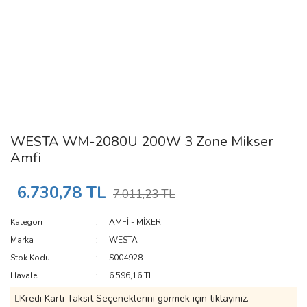
WESTA WM-2080U 200W 3 Zone Mikser
Amfi
6.730,78 TL
7.011,23 TL
Kategori
AMFİ - MİXER
Marka
WESTA
Stok Kodu
S004928
Havale
6.596,16 TL
Kredi Kartı Taksit Seçeneklerini görmek için tıklayınız.