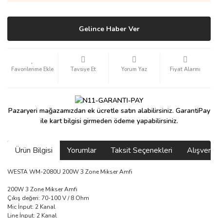
Gelince Haber Ver
Tavsiye Et
Yorum Yaz
Fiyat Alarmı
Pazaryeri mağazamızdan ek ücretle satın alabilirsiniz. GarantiPay
ile kart bilgisi girmeden ödeme yapabilirsiniz.
Ürün Bilgisi
Yorumlar
Taksit Seçenekleri
Alışveri
WESTA WM-2080U 200W 3 Zone Mikser Amfi
200W 3 Zone Mikser Amfi
Çıkış değeri: 70-100 V / 8 Ohm
Mic İnput: 2 Kanal
Line İnput: 2 Kanal