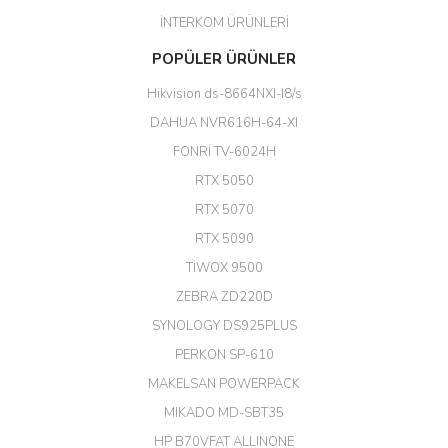
İNTERKOM ÜRÜNLERİ
Başarılı. Bu vasıfta bir ürünü bu
POPÜLER ÜRÜNLER
kadar uygun fiyata bulabilmek
büyük şans. Güvenliticaret
Hikvision ds-8664NXI-I8/s
ekibine teşekkür ediyorum.
(HIKVISION DS-3E0326P-E/M(B)
DAHUA NVR616H-64-XI
24 Port Switch)
FONRİ TV-6024H
A... G... | 26/12/2025
RTX 5050
RTX 5070
Hızlı ve güvenli.
RTX 5090
EROL ÇAKMAK | 26/12/2025
TİWOX 9500
ZEBRA ZD220D
Hızlı teslimat uygun fiyat için
SYNOLOGY DS925PLUS
tşkler.
PERKON SP-610
M... T... | 23/12/2025
MAKELSAN POWERPACK
MIKADO MD-SBT35
Deneyimini Paylaş
Diğer yorumları göster
HP B70VFAT ALLINONE