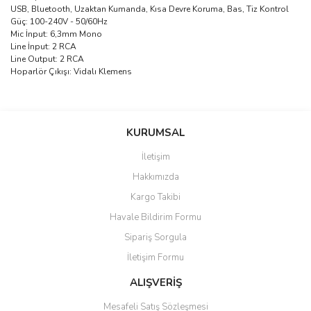
USB, Bluetooth, Uzaktan Kumanda, Kısa Devre Koruma, Bas, Tiz Kontrol
Güç: 100-240V - 50/60Hz
Mic İnput: 6,3mm Mono
Line İnput: 2 RCA
Line Output: 2 RCA
Hoparlör Çıkışı: Vidalı Klemens
saolun
Bu ürüne ilk yorumu siz yapın!
Ü... D... | 20/07/2026
KURUMSAL
İletişim
6 adet ıp kamera aldım gayet
Yorum Yaz
Hakkımızda
güzel paketlenmiş ama yanında
hediye olarak bu alan kamera
Kargo Takibi
ile 24 izlenmektedir diye küçük
bir tabela olsa daha hoş
Havale Bildirim Formu
olurdu
Sipariş Sorgula
Barış Başaran | 04/07/2026
İletişim Formu
ALIŞVERİŞ
hızlı güvenli bir alışveriş oldu
Mesafeli Satış Sözleşmesi
Yalçın Kaya | 20/06/2026