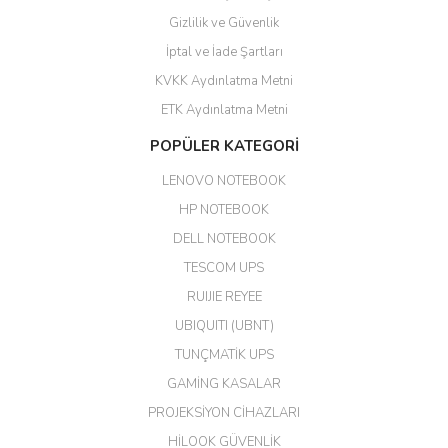
Gizlilik ve Güvenlik
GÜVENİLİR SİTE
İptal ve İade Şartları
KVKK Aydınlatma Metni
ahmet yiğit | 29/04/2026
ETK Aydınlatma Metni
Aldığım ürün kapalı kutu teslim
POPÜLER KATEGORİ
edildi. Teşekkür ederim.
LENOVO NOTEBOOK
GÜRKAN KETHÜDAOĞLU |
04/04/2026
HP NOTEBOOK
DELL NOTEBOOK
Kargo çok hızlı. Ertesi gün
TESCOM UPS
teslim. Dahua intercom da
harikaymış.
RUIJIE REYEE
UBIQUITI (UBNT)
M... N... | 09/02/2026
TUNÇMATİK UPS
Her şey için teşekkür ederim çok
GAMİNG KASALAR
kaliteli bir firmasınız çok kaliteli
PROJEKSİYON CİHAZLARI
ürün satıyorsunuz
HİLOOK GÜVENLİK
Erdal Cingöz | 07/02/2026