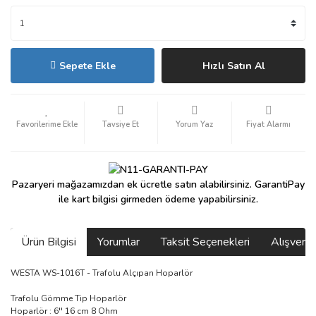
Sepete Ekle
Hızlı Satın Al
Tavsiye Et
Yorum Yaz
Fiyat Alarmı
Pazaryeri mağazamızdan ek ücretle satın alabilirsiniz. GarantiPay
ile kart bilgisi girmeden ödeme yapabilirsiniz.
Ürün Bilgisi
Yorumlar
Taksit Seçenekleri
Alışveri
WESTA WS-1016T - Trafolu Alçıpan Hoparlör
Trafolu Gömme Tip Hoparlör
Hoparlör : 6'' 16 cm 8 Ohm