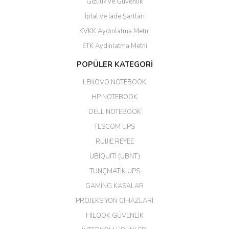
Gizlilik ve Güvenlik
GÜVENİLİR SİTE
İptal ve İade Şartları
KVKK Aydınlatma Metni
ahmet yiğit | 29/04/2026
ETK Aydınlatma Metni
Aldığım ürün kapalı kutu teslim
POPÜLER KATEGORİ
edildi. Teşekkür ederim.
LENOVO NOTEBOOK
GÜRKAN KETHÜDAOĞLU |
04/04/2026
HP NOTEBOOK
DELL NOTEBOOK
Kargo çok hızlı. Ertesi gün
TESCOM UPS
teslim. Dahua intercom da
harikaymış.
RUIJIE REYEE
UBIQUITI (UBNT)
M... N... | 09/02/2026
TUNÇMATİK UPS
Her şey için teşekkür ederim çok
GAMİNG KASALAR
kaliteli bir firmasınız çok kaliteli
PROJEKSİYON CİHAZLARI
ürün satıyorsunuz
HİLOOK GÜVENLİK
Erdal Cingöz | 07/02/2026