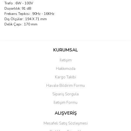
Trafo : 6W - 100V
Duyarlılık: 91 dB
Frekans Tepkisi : 90Hz - 16KHz
Dış Ölçüler : 194 X 71 mm
Delik Çapı : 170 mm
saolun
Bu ürüne ilk yorumu siz yapın!
Ü... D... | 20/07/2026
KURUMSAL
İletişim
6 adet ıp kamera aldım gayet
Yorum Yaz
Hakkımızda
güzel paketlenmiş ama yanında
hediye olarak bu alan kamera
Kargo Takibi
ile 24 izlenmektedir diye küçük
bir tabela olsa daha hoş
Havale Bildirim Formu
olurdu
Sipariş Sorgula
Barış Başaran | 04/07/2026
İletişim Formu
ALIŞVERİŞ
hızlı güvenli bir alışveriş oldu
Mesafeli Satış Sözleşmesi
Yalçın Kaya | 20/06/2026