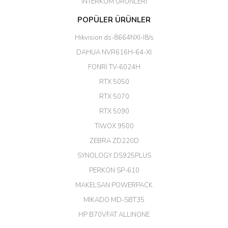
İNTERKOM ÜRÜNLERİ
Başarılı. Bu vasıfta bir ürünü bu
POPÜLER ÜRÜNLER
kadar uygun fiyata bulabilmek
büyük şans. Güvenliticaret
Hikvision ds-8664NXI-I8/s
ekibine teşekkür ediyorum.
(HIKVISION DS-3E0326P-E/M(B)
DAHUA NVR616H-64-XI
24 Port Switch)
FONRİ TV-6024H
A... G... | 26/12/2025
RTX 5050
RTX 5070
Hızlı ve güvenli.
RTX 5090
EROL ÇAKMAK | 26/12/2025
TİWOX 9500
ZEBRA ZD220D
Hızlı teslimat uygun fiyat için
SYNOLOGY DS925PLUS
tşkler.
PERKON SP-610
M... T... | 23/12/2025
MAKELSAN POWERPACK
MIKADO MD-SBT35
Deneyimini Paylaş
Diğer yorumları göster
HP B70VFAT ALLINONE