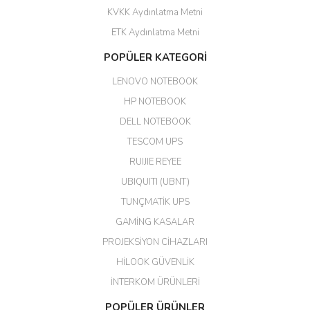
KVKK Aydınlatma Metni
ahmet yiğit | 29/04/2026
ETK Aydınlatma Metni
Aldığım ürün kapalı kutu teslim
POPÜLER KATEGORİ
edildi. Teşekkür ederim.
LENOVO NOTEBOOK
GÜRKAN KETHÜDAOĞLU |
04/04/2026
HP NOTEBOOK
DELL NOTEBOOK
Kargo çok hızlı. Ertesi gün
TESCOM UPS
teslim. Dahua intercom da
harikaymış.
RUIJIE REYEE
UBIQUITI (UBNT)
M... N... | 09/02/2026
TUNÇMATİK UPS
Her şey için teşekkür ederim çok
GAMİNG KASALAR
kaliteli bir firmasınız çok kaliteli
PROJEKSİYON CİHAZLARI
ürün satıyorsunuz
HİLOOK GÜVENLİK
Erdal Cingöz | 07/02/2026
İNTERKOM ÜRÜNLERİ
Başarılı. Bu vasıfta bir ürünü bu
POPÜLER ÜRÜNLER