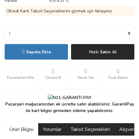
Havale
6.974,33 TL
Kredi Kartı Taksit Seçeneklerini görmek için tıklayınız.
Sepete Ekle
Hızlı Satın Al
Tavsiye Et
Yorum Yaz
Fiyat Alarmı
Pazaryeri mağazamızdan ek ücretle satın alabilirsiniz. GarantiPay
ile kart bilgisi girmeden ödeme yapabilirsiniz.
Ürün Bilgisi
Yorumlar
Taksit Seçenekleri
Alışveri