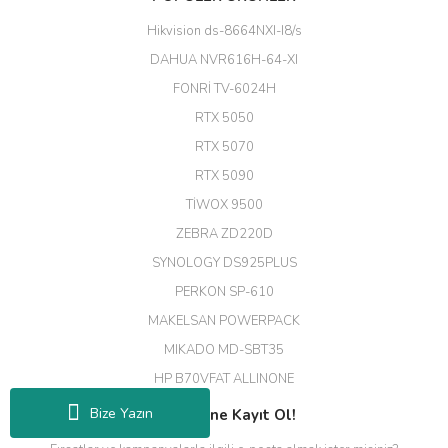
kadar uygun fiyata bulabilmek
büyük şans. Güvenliticaret
Hikvision ds-8664NXI-I8/s
ekibine teşekkür ediyorum.
(HIKVISION DS-3E0326P-E/M(B)
DAHUA NVR616H-64-XI
24 Port Switch)
FONRİ TV-6024H
A... G... | 26/12/2025
RTX 5050
RTX 5070
Hızlı ve güvenli.
RTX 5090
EROL ÇAKMAK | 26/12/2025
TİWOX 9500
ZEBRA ZD220D
Hızlı teslimat uygun fiyat için
SYNOLOGY DS925PLUS
tşkler.
PERKON SP-610
M... T... | 23/12/2025
MAKELSAN POWERPACK
MIKADO MD-SBT35
Deneyimini Paylaş
Diğer yorumları göster
HP B70VFAT ALLINONE
Bize Yazın
E-Bültene Kayıt Ol!