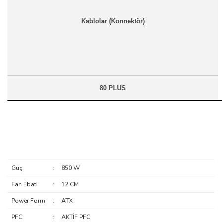
Kablolar (Konnektör)
80 PLUS
Güç
:
850 W
Fan Ebatı
:
12 CM
Power Form
:
ATX
PFC
:
AKTİF PFC