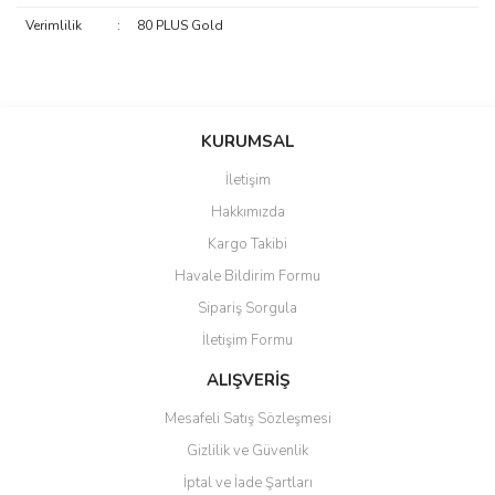
Verimlilik
:
80 PLUS Gold
saolun
Bu ürüne ilk yorumu siz yapın!
Ü... D... | 20/07/2026
KURUMSAL
İletişim
6 adet ıp kamera aldım gayet
Yorum Yaz
Hakkımızda
güzel paketlenmiş ama yanında
hediye olarak bu alan kamera
Kargo Takibi
ile 24 izlenmektedir diye küçük
bir tabela olsa daha hoş
Havale Bildirim Formu
olurdu
Sipariş Sorgula
Barış Başaran | 04/07/2026
İletişim Formu
ALIŞVERİŞ
hızlı güvenli bir alışveriş oldu
Mesafeli Satış Sözleşmesi
Yalçın Kaya | 20/06/2026
Gizlilik ve Güvenlik
GÜVENİLİR SİTE
İptal ve İade Şartları