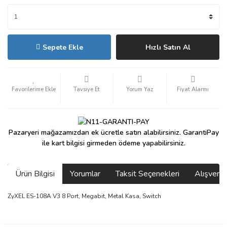
Sepete Ekle
Hızlı Satın Al
Tavsiye Et
Yorum Yaz
Fiyat Alarmı
Pazaryeri mağazamızdan ek ücretle satın alabilirsiniz. GarantiPay
ile kart bilgisi girmeden ödeme yapabilirsiniz.
Ürün Bilgisi
Yorumlar
Taksit Seçenekleri
Alışveri
ZyXEL ES-108A V3 8 Port, Megabit, Metal Kasa, Switch
saolun