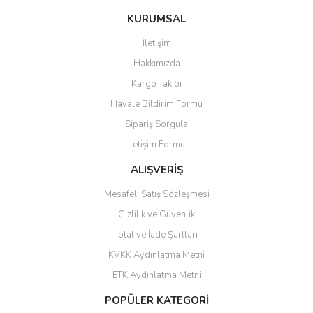
Bu ürüne ilk yorumu siz yapın!
Ü... D... | 20/07/2026
KURUMSAL
İletişim
6 adet ıp kamera aldım gayet
Yorum Yaz
Hakkımızda
güzel paketlenmiş ama yanında
hediye olarak bu alan kamera
Kargo Takibi
ile 24 izlenmektedir diye küçük
bir tabela olsa daha hoş
Havale Bildirim Formu
olurdu
Sipariş Sorgula
Barış Başaran | 04/07/2026
İletişim Formu
ALIŞVERİŞ
hızlı güvenli bir alışveriş oldu
Mesafeli Satış Sözleşmesi
Yalçın Kaya | 20/06/2026
Gizlilik ve Güvenlik
GÜVENİLİR SİTE
İptal ve İade Şartları
KVKK Aydınlatma Metni
ahmet yiğit | 29/04/2026
ETK Aydınlatma Metni
Aldığım ürün kapalı kutu teslim
POPÜLER KATEGORİ
edildi. Teşekkür ederim.