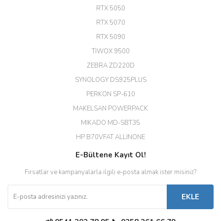
A... G... | 26/12/2025
RTX 5050
RTX 5070
Hızlı ve güvenli.
RTX 5090
EROL ÇAKMAK | 26/12/2025
TİWOX 9500
ZEBRA ZD220D
Hızlı teslimat uygun fiyat için
SYNOLOGY DS925PLUS
tşkler.
PERKON SP-610
M... T... | 23/12/2025
MAKELSAN POWERPACK
MIKADO MD-SBT35
Deneyimini Paylaş
Diğer yorumları göster
HP B70VFAT ALLINONE
E-Bültene Kayıt Ol!
Fırsatlar ve kampanyalarla ilgili e-posta almak ister misiniz?
EKLE