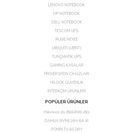
LENOVO NOTEBOOK
GÜRKAN KETHÜDAOĞLU |
04/04/2026
HP NOTEBOOK
DELL NOTEBOOK
Kargo çok hızlı. Ertesi gün
TESCOM UPS
teslim. Dahua intercom da
harikaymış.
RUIJIE REYEE
UBIQUITI (UBNT)
M... N... | 09/02/2026
TUNÇMATİK UPS
Her şey için teşekkür ederim çok
GAMİNG KASALAR
kaliteli bir firmasınız çok kaliteli
PROJEKSİYON CİHAZLARI
ürün satıyorsunuz
HİLOOK GÜVENLİK
Erdal Cingöz | 07/02/2026
İNTERKOM ÜRÜNLERİ
Başarılı. Bu vasıfta bir ürünü bu
POPÜLER ÜRÜNLER
kadar uygun fiyata bulabilmek
büyük şans. Güvenliticaret
Hikvision ds-8664NXI-I8/s
ekibine teşekkür ediyorum.
(HIKVISION DS-3E0326P-E/M(B)
DAHUA NVR616H-64-XI
24 Port Switch)
FONRİ TV-6024H