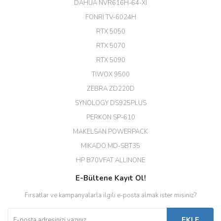
DAHUA NVR616H-64-XI
FONRİ TV-6024H
RTX 5050
RTX 5070
RTX 5090
TİWOX 9500
ZEBRA ZD220D
SYNOLOGY DS925PLUS
PERKON SP-610
MAKELSAN POWERPACK
MIKADO MD-SBT35
HP B70VFAT ALLINONE
E-Bültene Kayıt Ol!
Fırsatlar ve kampanyalarla ilgili e-posta almak ister misiniz?
EKLE