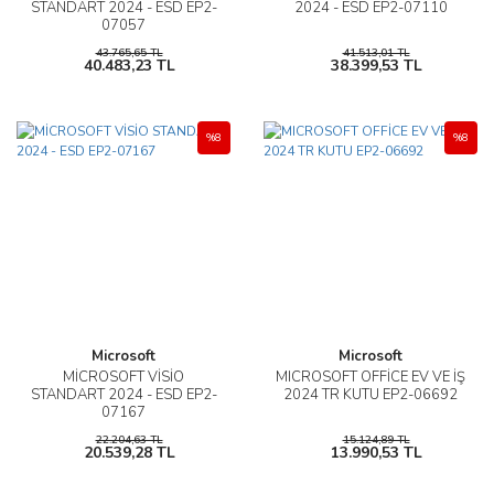
STANDART 2024 - ESD EP2-
2024 - ESD EP2-07110
07057
43.765,65 TL
41.513,01 TL
40.483,23 TL
38.399,53 TL
%8
%8
Microsoft
Microsoft
MİCROSOFT VİSİO
MICROSOFT OFFİCE EV VE İŞ
STANDART 2024 - ESD EP2-
2024 TR KUTU EP2-06692
07167
22.204,63 TL
15.124,89 TL
20.539,28 TL
13.990,53 TL