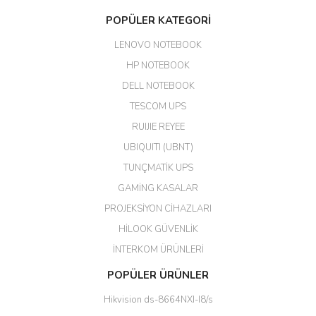
POPÜLER KATEGORİ
LENOVO NOTEBOOK
HP NOTEBOOK
DELL NOTEBOOK
TESCOM UPS
RUIJIE REYEE
UBIQUITI (UBNT)
TUNÇMATİK UPS
GAMİNG KASALAR
PROJEKSİYON CİHAZLARI
HİLOOK GÜVENLİK
İNTERKOM ÜRÜNLERİ
POPÜLER ÜRÜNLER
Hikvision ds-8664NXI-I8/s